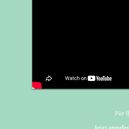
Lassen Sie sich
beraten
!
Für 
Jetzt
anrufe