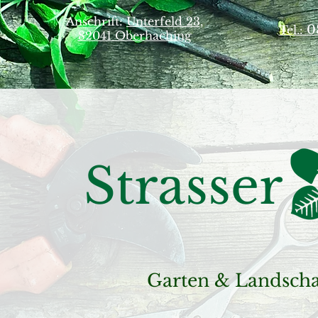
Anschrift:
Unterfeld 23,
0
Tel.:
82041 Oberhaching
Strasser
Garten & Landschaf