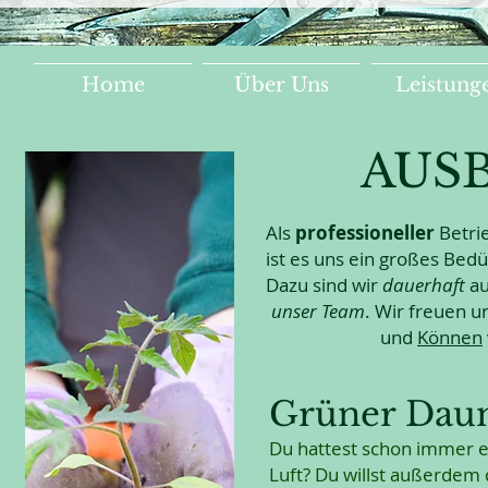
Home
Über Uns
Leistung
AUS
Als
professioneller
Betri
ist es uns ein großes Bed
Dazu sind wir
dauerhaft
au
unser Team
. Wir freuen u
und
Können
Grüner Daum
Du hattest schon immer 
Luft? Du willst außerdem