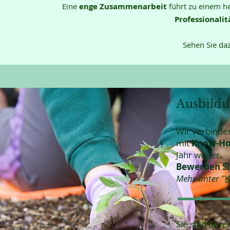
Eine
enge Zusammenarbeit
führt zu einem h
Professionalit
Sehen Sie da
Ausbildu
Wir verbind
mit
Know-H
Jahr weiter.
Bewerben Si
Mehr unter
"
K
Sie sind berei