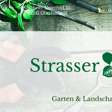
Anschrift:
Unterfeld 23,
0
Tel.:
82041 Oberhaching
Strasser
Garten & Landschaf