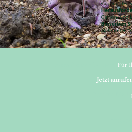
sind auf der
Herausford
Garten- und 
Bewerben Si
Mehr unter
"
K
Lassen Sie sich
beraten
!
Für 
Jetzt
anrufe
Oder via Mail:
STRA